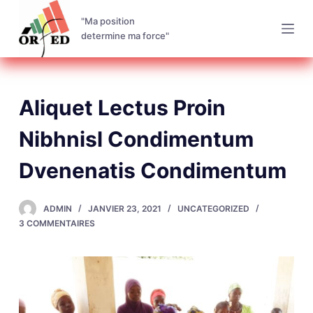
P
"Ma position
a
determine ma force"
s
s
e
Aliquet Lectus Proin
r
a
Nibhnisl Condimentum
u
c
Dvenenatis Condimentum
o
n
ADMIN
JANVIER 23, 2021
UNCATEGORIZED
t
3 COMMENTAIRES
e
n
u