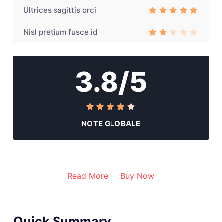
3
out
Ultrices sagittis orci
of 5
Rated
3
out of 5
Nisl pretium fusce id
Rat
ed
3
out
of
3.8/5
5
NOTE GLOBALE
Read More
Buy Now
Quick Summary