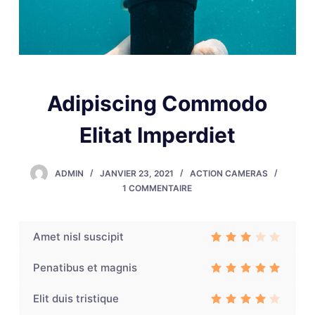
Adipiscing Commodo
Elitat Imperdiet
ADMIN
JANVIER 23, 2021
ACTION CAMERAS
1 COMMENTAIRE
Amet nisl suscipit
Rate
d
3
Penatibus et magnis
out
of 5
Rated
3
out of 5
Elit duis tristique
Rated