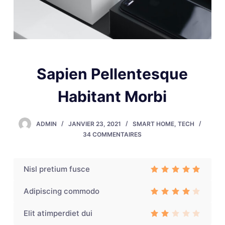
Sapien Pellentesque
Habitant Morbi
ADMIN
JANVIER 23, 2021
SMART HOME
,
TECH
34 COMMENTAIRES
Nisl pretium fusce
Rated
3
out of 5
Adipiscing commodo
Rated
3
out
Elit atimperdiet dui
of 5
Rat