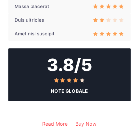
ed
Massa placerat
3
out
Rated
3
of
out of 5
5
Duis ultricies
Rat
ed
Amet nisl suscipit
3
out
Rated
3
of
out of 5
5
3.8/5
NOTE GLOBALE
Read More
Buy Now