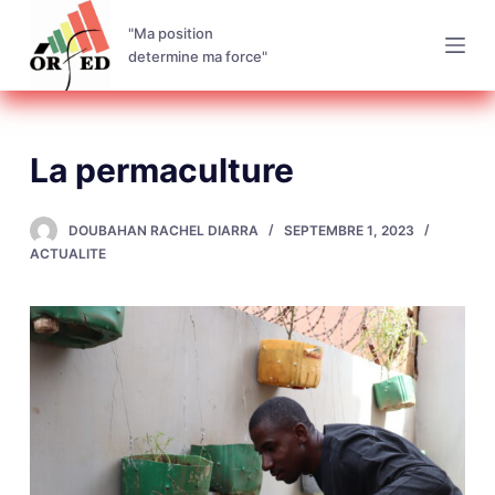
P
"Ma position
a
determine ma force"
s
s
e
La permaculture
r
a
u
DOUBAHAN RACHEL DIARRA
SEPTEMBRE 1, 2023
c
ACTUALITE
o
n
t
e
n
u